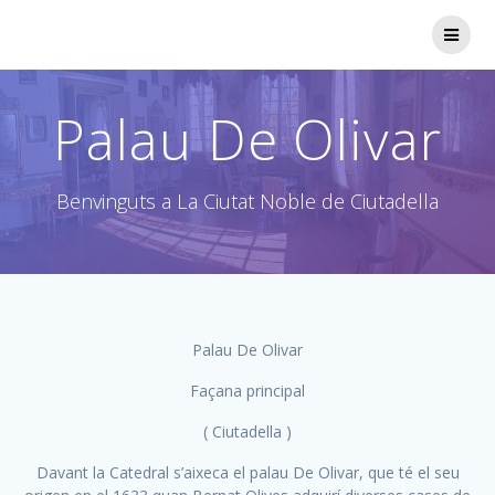
Saltar
al
contenido
Palau De Olivar
Benvinguts a La Ciutat Noble de Ciutadella
Palau De Olivar
Façana principal
( Ciutadella )
Davant la Catedral s’aixeca el palau De Olivar, que té el seu