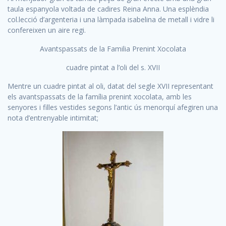
taula espanyola voltada de cadires Reina Anna. Una esplèndia
col.lecció d’argenteria i una làmpada isabelina de metall i vidre li
confereixen un aire regi.
Avantspassats de la Familia Prenint Xocolata
cuadre pintat a l’oli del s. XVII
Mentre un cuadre pintat al oli, datat del segle XVII representant
els avantspassats de la família prenint xocolata, amb les
senyores i filles vestides segons l’antic ús menorquí afegiren una
nota d’entrenyable intimitat;