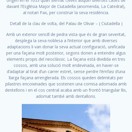
origen en el 1633 quan Bernat Olives adquirí diverses cases de
davant l’Església Major de Ciutadella (anomenda, La Catedral),
al notari Pax, per construir la seva residència.
Detall de la clau de volta, del Palau de Olivar – ( Ciutadella )
Amb un exterior sencill de pedra vista que és de gran severitat,
desplega la seva noblesa a l’interior que amb diverses
adaptacions li van donar la seva actual configuració, unificada
per una façana molt posterior, segons donen a entendre algus
elements propis del neoclàssic. La façana està dividida en tres
cossos, amb una solució molt endevinada, en haver-se
d’adaptar al tirat d’un carrer estret, sense perdre l’èmfasi d’una
llarga façana arrenglerada. Els cossos queden delimitats per
pilastres encoixinades que sostenen una cornisa adornada amb
dentellons i en el cos central acaba amb un frontó triangular llis,
adornat també amb dentallons.