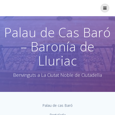
Saltar
al
contenido
Palau de Cas Baró
– Baronía de
Lluriac
Benvinguts a La Ciutat Noble de Ciutadella
Palau de cas Baró
Portalada