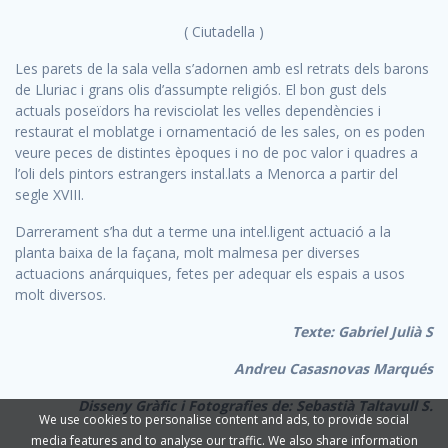
( Ciutadella )
Les parets de la sala vella s’adornen amb esl retrats dels barons
de Lluriac i grans olis d’assumpte religiós. El bon gust dels
actuals poseïdors ha revisciolat les velles dependències i
restaurat el moblatge i ornamentació de les sales, on es poden
veure peces de distintes èpoques i no de poc valor i quadres a
l’oli dels pintors estrangers instal.lats a Menorca a partir del
segle XVIII.
Darrerament s’ha dut a terme una intel.ligent actuació a la
planta baixa de la façana, molt malmesa per diverses
actuacions anárquiques, fetes per adequar els espais a usos
molt diversos.
Texte: Gabriel Julià S
Andreu Casasnovas Marqués
Disseny Gràfic i Fotografies de: Sebastià Taltavull S.
We use cookies to personalise content and ads, to provide social
media features and to analyse our traffic. We also share information